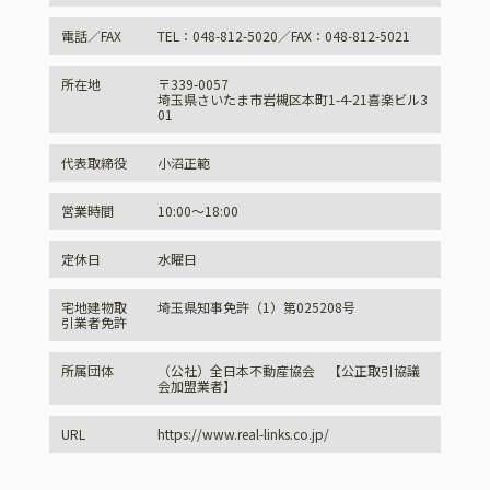
電話／FAX
TEL：048-812-5020／FAX：048-812-5021
所在地
〒339-0057
埼玉県さいたま市岩槻区本町1-4-21喜楽ビル3
01
代表取締役
小沼正範
営業時間
10:00～18:00
定休日
水曜日
宅地建物取
埼玉県知事免許（1）第025208号
引業者免許
所属団体
（公社）全日本不動産協会 【公正取引協議
会加盟業者】
URL
https://www.real-links.co.jp/